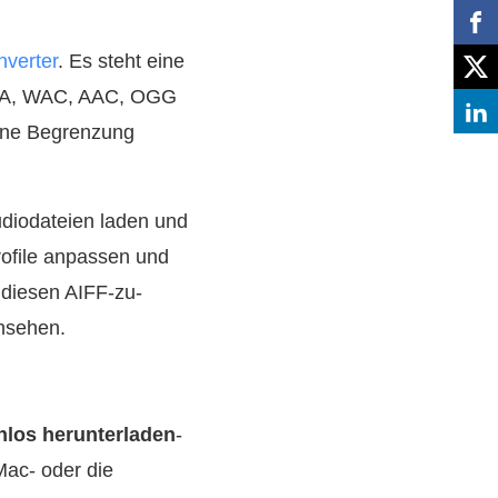
verter
. Es steht eine
WMA, WAC, AAC, OGG
hne Begrenzung
udiodateien laden und
rofile anpassen und
 diesen AIFF-zu-
nsehen.
nlos herunterladen
-
Mac- oder die