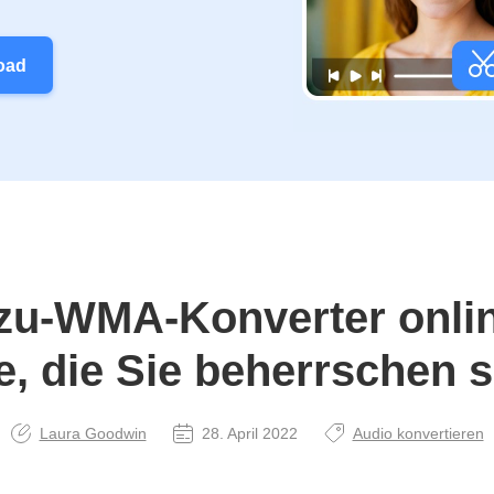
oad
u‑WMA‑Konverter onli
ne, die Sie beherrschen s
Laura Goodwin
28. April 2022
Audio konvertieren