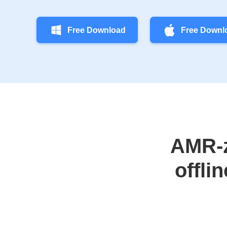
Free Download
Free Downl
AMR‑z
offli