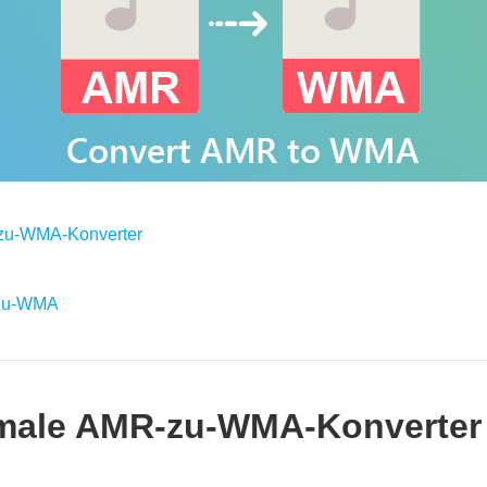
‑zu‑WMA‑Konverter
‑zu‑WMA
timale AMR‑zu‑WMA‑Konverter