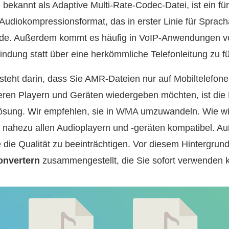
bekannt als Adaptive Multi-Rate‑Codec-Datei, ist ein fü
 Audiokompressionsformat, das in erster Linie für Spra
rde. Außerdem kommt es häufig in VoIP‑Anwendungen vor,
bindung statt über eine herkömmliche Telefonleitung zu f
teht darin, dass Sie AMR‑Dateien nur auf Mobiltelefon
ren Playern und Geräten wiedergeben möchten, ist die K
ösung. Wir empfehlen, sie in WMA umzuwandeln. Wie wir
nahezu allen Audioplayern und -geräten kompatibel. A
 die Qualität zu beeinträchtigen. Vor diesem Hintergrund
nvertern
zusammengestellt, die Sie sofort verwenden 