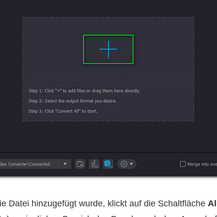
 Datei hinzugefügt wurde, klickt auf die Schaltfläche
Al