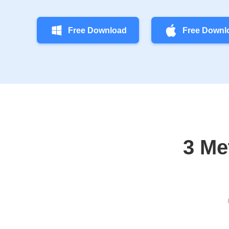
Free Download
Free Downl
3 Me