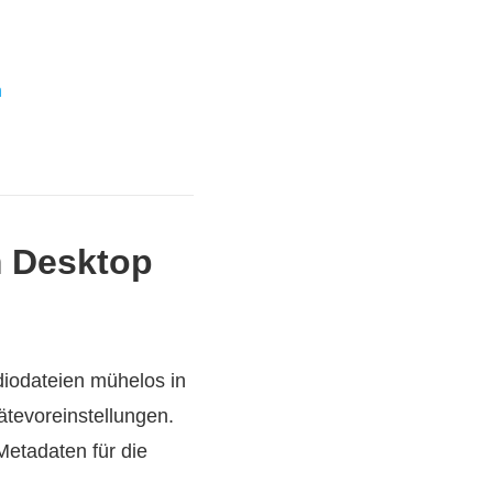
n
m Desktop
udiodateien mühelos in
ätevoreinstellungen.
Metadaten für die