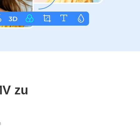
MV zu
n