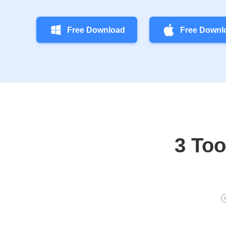
Free Download
Free Downl
3 Too