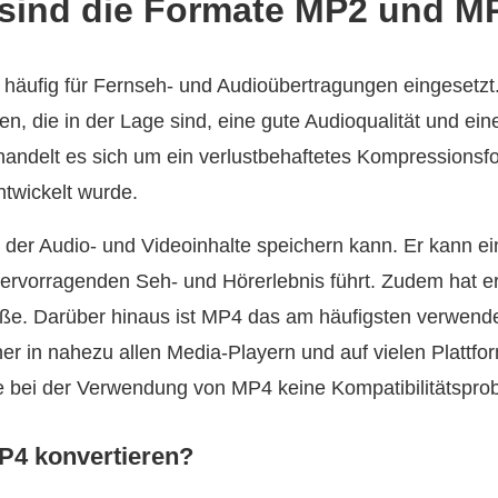
s sind die Formate MP2 und M
 häufig für Fernseh- und Audioübertragungen eingesetzt
n, die in der Lage sind, eine gute Audioqualität und ein
andelt es sich um ein verlustbehaftetes Kompressionsfor
twickelt wurde.
, der Audio- und Videoinhalte speichern kann. Er kann ei
hervorragenden Seh- und Hörerlebnis führt. Zudem hat e
öße. Darüber hinaus ist MP4 das am häufigsten verwend
er in nahezu allen Media-Playern und auf vielen Plattf
ie bei der Verwendung von MP4 keine Kompatibilitätspr
4 konvertieren?