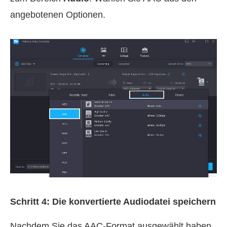
angebotenen Optionen.
Schritt 4: Die konvertierte Audiodatei speichern
Nachdem Sie das AAC‑Format ausgewählt haben,