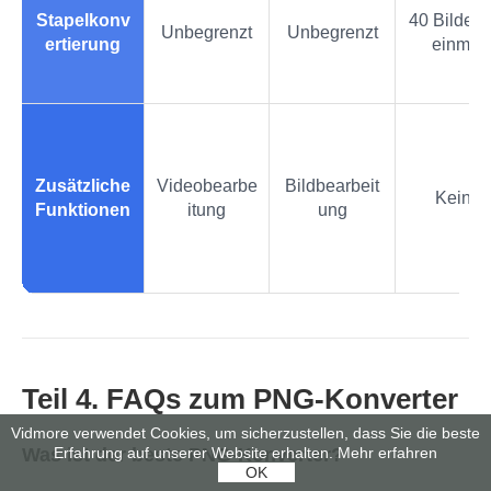
Stapelkonv
40 Bilder 
Unbegrenzt
Unbegrenzt
ertierung
einmal
Zusätzliche
Videobearbe
Bildbearbeit
Keine
Funktionen
itung
ung
Teil 4. FAQs zum PNG‑Konverter
Vidmore verwendet Cookies, um sicherzustellen, dass Sie die beste
Was ist der beste PNG‑Konverter?
Erfahrung auf unserer Website erhalten.
Mehr erfahren
OK