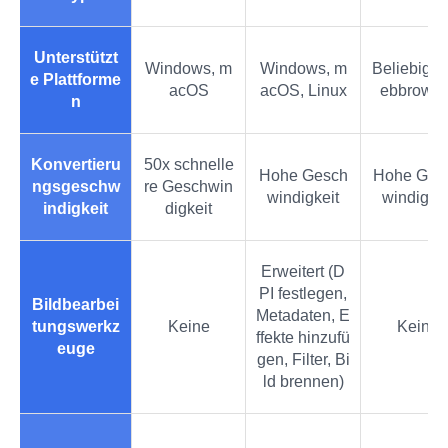
Unterstützt
Windows, m
Windows, m
Beliebige
e Plattforme
acOS
acOS, Linux
ebbrowse
n
Konvertieru
50x schnelle
Hohe Gesch
Hohe Ges
ngsgeschw
re Geschwin
windigkeit
windigkei
indigkeit
digkeit
Erweitert (D
PI festlegen,
Bildbearbei
Metadaten, E
tungswerkz
Keine
Keine
ffekte hinzufü
euge
gen, Filter, Bi
ld brennen)