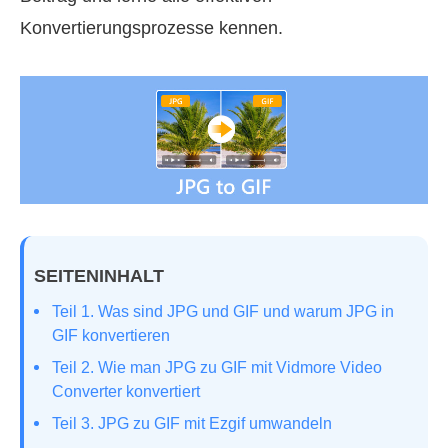
Konvertierungsprozesse kennen.
SEITENINHALT
Teil 1. Was sind JPG und GIF und warum JPG in
GIF konvertieren
Teil 2. Wie man JPG zu GIF mit Vidmore Video
Converter konvertiert
Teil 3. JPG zu GIF mit Ezgif umwandeln