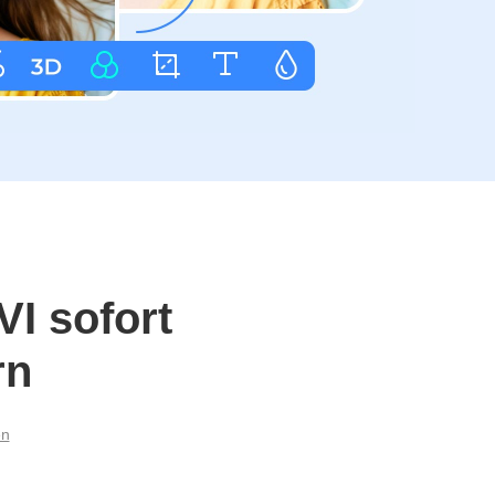
I sofort
rn
en