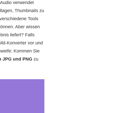
d Audio verwendet
llagen, Thumbnails zu
n verschiedene Tools
können. Aber wissen
is liefert? Falls
ild-Konverter vor und
chweife: Kommen Sie
in JPG und PNG
zu