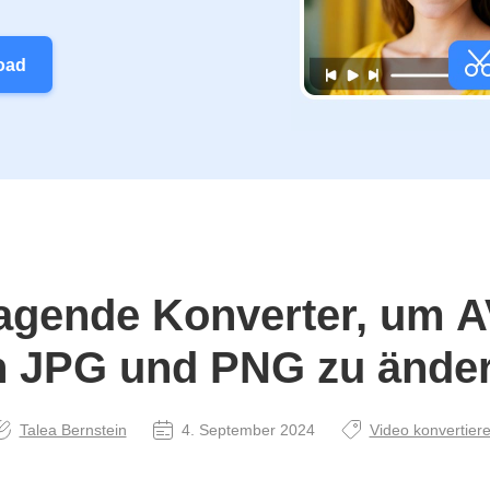
oad
agende Konverter, um AV
n JPG und PNG zu ände
Talea Bernstein
4. September 2024
Video konvertier