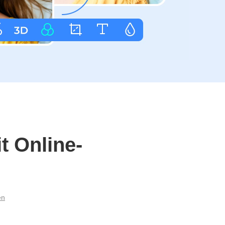
t Online-
en