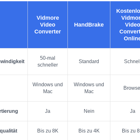
Kostenlo
Vidmore
Vidmo
Video
HandBrake
Vide
Converter
Convert
Onlin
50‑mal
windigkeit
Standard
Schnel
schneller
Windows und
Windows und
Browse
Mac
Mac
rtierung
Ja
Nein
Ja
qualität
Bis zu 8K
Bis zu 4K
Bis zu 