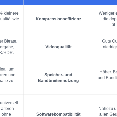
% kleinere
Weniger ef
ualität wie
Kompressionseffizienz
die dopp
äh
r Bitrate.
Gute Qua
ergabe,
Videoqualität
niedrig
4K/HDR.
deal, um
Höher. B
aren und
Speicher- und
und Bandbr
alte zu
Bandbreitennutzung
universell.
 älteren
Nahezu uni
n ohne
Softwarekompatibilität
allen Ger