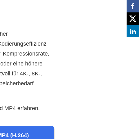
cher
odierungseffizienz
r Kompressionsrate,
 oder eine höhere
oll für 4K-, 8K-,
peicherbedarf
d MP4 erfahren.
MP4 (H.264)