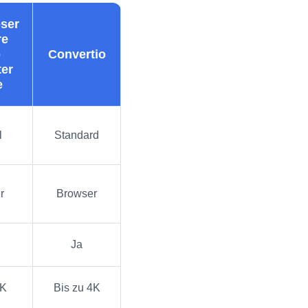
ser
re
o
Convertio
er
e
l
Standard
r
Browser
Ja
8K
Bis zu 4K