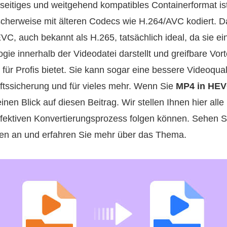
eitiges und weitgehend kompatibles Containerformat ist
scherweise mit älteren Codecs wie H.264/AVC kodiert. Da
C, auch bekannt als H.265, tatsächlich ideal, da sie e
ie innerhalb der Videodatei darstellt und greifbare Vort
 für Profis bietet. Sie kann sogar eine bessere Videoquali
ftssicherung und für vieles mehr. Wenn Sie
MP4 in HE
nen Blick auf diesen Beitrag. Wir stellen Ihnen hier all
ffektiven Konvertierungsprozess folgen können. Sehen Sie
nen an und erfahren Sie mehr über das Thema.