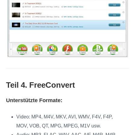
Teil 4. FreeConvert
Unterstützte Formate:
Video: MP4, M4V, MKV, AVI, WMV, F4V, F4P,
MOV, VOB, QT, MPG, MPEG, M1V usw.
Audio: MP3, FLAC, WAV, AAC, AIF, M4R, M4P,