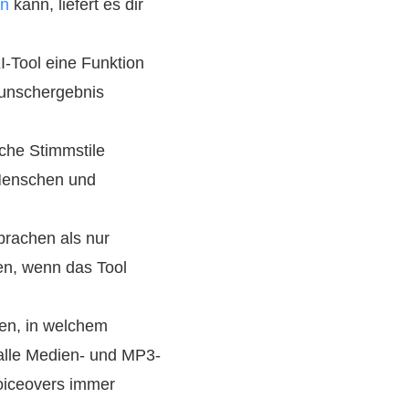
rn
kann, liefert es dir
-Tool eine Funktion
Wunschergebnis
iche Stimmstile
 Menschen und
prachen als nur
en, wenn das Tool
en, in welchem
alle Medien- und MP3-
oiceovers immer