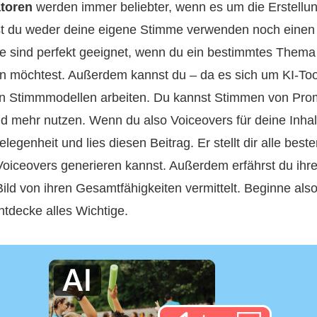
toren
werden immer beliebter, wenn es um die Erstellun
st du weder deine eigene Stimme verwenden noch einen 
ie sind perfekt geeignet, wenn du ein bestimmtes Them
en möchtest. Außerdem kannst du – da es sich um KI-Too
en Stimmmodellen arbeiten. Du kannst Stimmen von Pro
nd mehr nutzen. Wenn du also Voiceovers für deine Inha
egenheit und lies diesen Beitrag. Er stellt dir alle beste
Voiceovers generieren kannst. Außerdem erfährst du ihr
Bild von ihren Gesamtfähigkeiten vermittelt. Beginne al
ntdecke alles Wichtige.