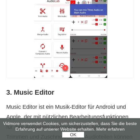
3. Music Editor
Music Editor ist ein Musik-Editor für Android und
Apple, der mit nützlichen Bearbeitungsfunktionen
Vidmore verwendet Cookies, um sicherzustellen, dass Sie die beste
für Ihre Aufgaben ausgestattet ist. Neben dem
Erfahrung auf unserer Website erhalten.
Mehr erfahren
OK
Trimmen und Zuschneiden von Audioteilen können