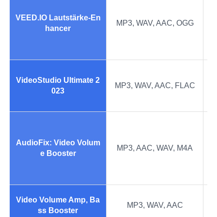
• 
VEED.IO Lautstärke-En
MP3, WAV, AAC, OGG
hancer
•
VideoStudio Ultimate 2
MP3, WAV, AAC, FLAC
•
023
AudioFix: Video Volum
MP3, AAC, WAV, M4A
•
e Booster
Video Volume Amp, Ba
MP3, WAV, AAC
• 
ss Booster