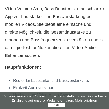
Video Volume Amp, Bass Booster ist eine schlanke
App zur Lautstärke- und Bassverstärkung bei
mobilen Videos. Sie bietet eine einfache und
direkte Möglichkeit, die Gesamtlautstärke zu
erhöhen und Bassfrequenzen zu verstärken und ist
damit perfekt für Nutzer, die einen Video-Audio-
Enhancer suchen.
Hauptfunktionen:
Regler für Lautstärke- und Bassverstärkung.
Echtzeit-Audiovorschau.
Hochwertiger Video-Audio-Booster.
Vidmore verwendet Cookies, um sicherzustellen, dass Sie die beste
Erfahrung auf unserer Website erhalten.
Mehr erfahren
OK