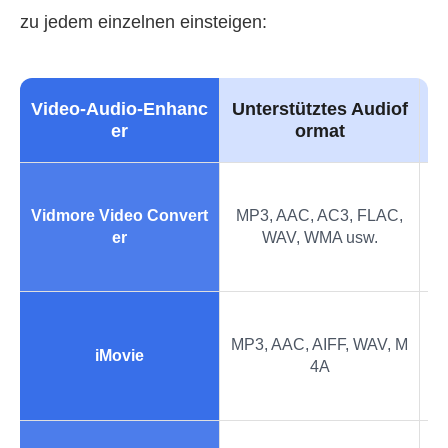
zu jedem einzelnen einsteigen:
Video-Audio-Enhanc
Unterstütztes Audiof
er
ormat
Vidmore Video Convert
MP3, AAC, AC3, FLAC,
•
er
WAV, WMA usw.
•
MP3, AAC, AIFF, WAV, M
iMovie
4A
•