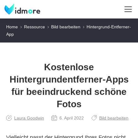
Home
Ressource
Bild bearbeiten
Hintergrund-Entferner-
App
Kostenlose
Hintergrundentferner‑Apps
für beeindruckend schöne
Fotos
Laura Goodwin
6. April 2022
Bild bearbeiten
Vielleicht passt der Hintergrund Ihres Fotos nicht