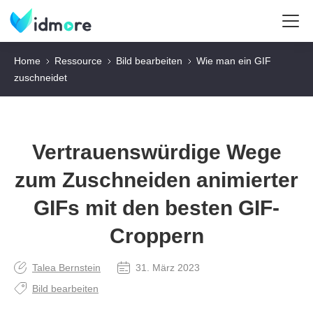
Home
Ressource
Bild bearbeiten
Wie man ein GIF
zuschneidet
Vertrauenswürdige Wege
zum Zuschneiden animierter
GIFs mit den besten GIF-
Croppern
Talea Bernstein
31. März 2023
Bild bearbeiten