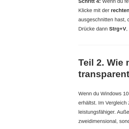
Schritt 4:
Wenn du fer
Klicke mit der
rechte
ausgeschnitten hast,
Drücke dann
Strg+V
,
Teil 2. Wie
transparen
Wenn du Windows 10 v
erhältst. Im Vergleich
leistungsfähiger. Auß
zweidimensional, son