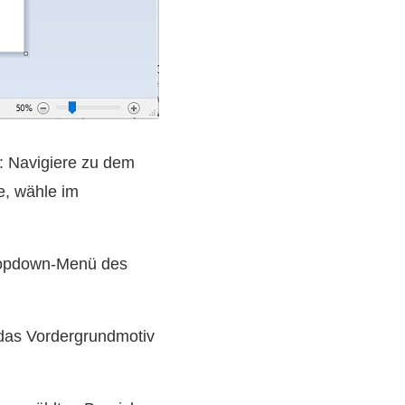
t: Navigiere zu dem
e, wähle im
Dropdown‑Menü des
das Vordergrundmotiv