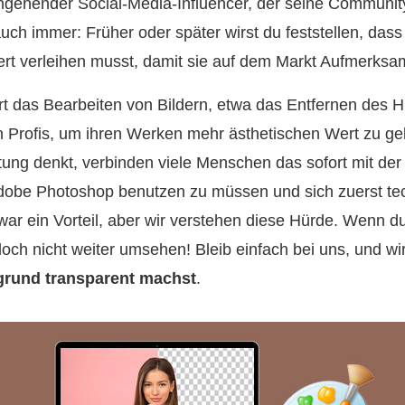
n angehender Social‑Media‑Influencer, der seine Communi
h immer: Früher oder später wirst du feststellen, dass
rt verleihen musst, damit sie auf dem Markt Aufmerksam
rt das Bearbeiten von Bildern, etwa das Entfernen des H
n Profis, um ihren Werken mehr ästhetischen Wert zu 
tung denkt, verbinden viele Menschen das sofort mit der
dobe Photoshop benutzen zu müssen und sich zuerst t
war ein Vorteil, aber wir verstehen diese Hürde. Wenn 
doch nicht weiter umsehen! Bleib einfach bei uns, und wir
rgrund transparent machst
.