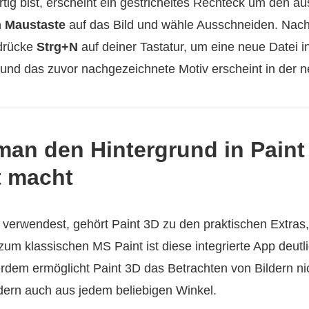
tig bist, erscheint ein gestricheltes Rechteck um den a
n Maustaste
auf das Bild und wähle Ausschneiden. Nac
 drücke
Strg+N
auf deiner Tastatur, um eine neue Datei in
 und das zuvor nachgezeichnete Motiv erscheint in der n
 man den Hintergrund in Paint
t macht
erwendest, gehört Paint 3D zu den praktischen Extras,
 zum klassischen MS Paint ist diese integrierte App deutli
erdem ermöglicht Paint 3D das Betrachten von Bildern ni
dern auch aus jedem beliebigen Winkel.