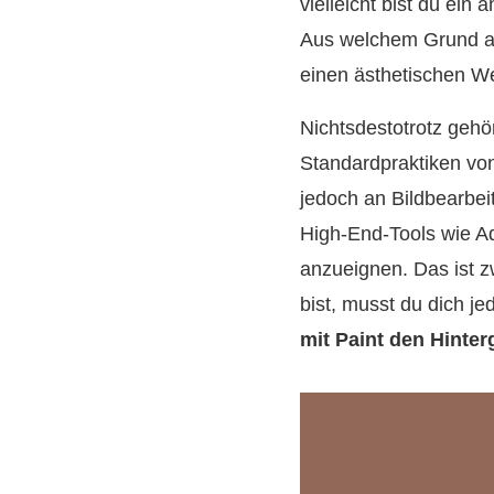
vielleicht bist du ei
Aus welchem Grund auc
einen ästhetischen We
Nichtsdestotrotz gehö
Standardpraktiken vo
jedoch an Bildbearbei
High‑End‑Tools wie A
anzueignen. Das ist z
bist, musst du dich je
mit Paint den Hinte