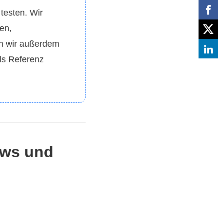
testen. Wir
en,
en wir außerdem
ls Referenz
ows und