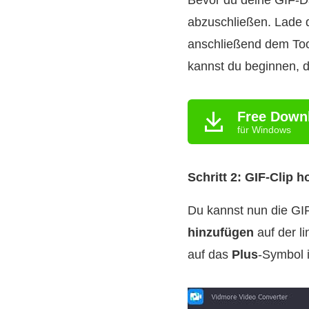
Bevor du deine GIF‑Da
abzuschließen. Lade 
anschließend dem Tool
kannst du beginnen, 
Free Down
für Windows
Schritt 2: GIF‑Clip 
Du kannst nun die GIF
hinzufügen
auf der l
auf das
Plus
-Symbol i