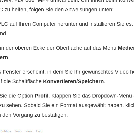
e WMV, FLV oder MP4 umwandeln. Um Ihnen beim Konver
C zu helfen, folgen Sie den Anweisungen unten:
C auf Ihren Computer herunter und installieren Sie es.
nd.
 in der oberen Ecke der Oberfläche auf das Menü
Medie
ern
.
s Fenster erscheint, in dem Sie Ihr gewünschtes Video 
f die Schaltfläche
Konvertieren/Speichern
.
ie die Option
Profil
. Klappen Sie das Dropdown-Menü a
u sehen. Sobald Sie ein Format ausgewählt haben, klick
m den Vorgang zu bestätigen.