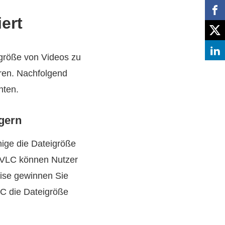
ert
igröße von Videos zu
eren. Nachfolgend
nten.
ngern
nige die Dateigröße
t VLC können Nutzer
eise gewinnen Sie
LC die Dateigröße