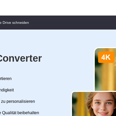
e Drive schneiden
Converter
rtieren
ndigkeit
 zu personalisieren
 Qualität beibehalten