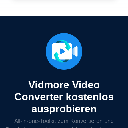
Vidmore Video
Converter kostenlos
ausprobieren
All‑in‑one‑Toolkit zum Konvertieren und