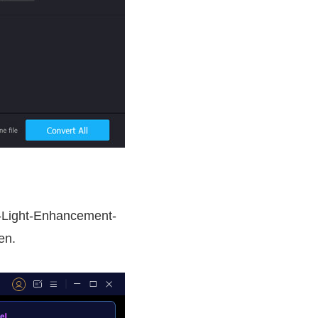
w-Light-Enhancement-
en.