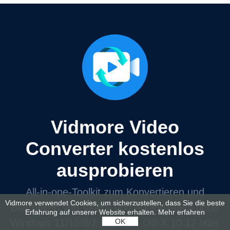
Vidmore Video
Converter kostenlos
ausprobieren
All‑in‑one‑Toolkit zum Konvertieren und
Vidmore verwendet Cookies, um sicherzustellen, dass Sie die beste
Bearbeiten von Video‑ und Audiodateien unter
Erfahrung auf unserer Website erhalten.
Mehr erfahren
OK
Windows 11/10/8/7 und Mac OS X 10.12 oder