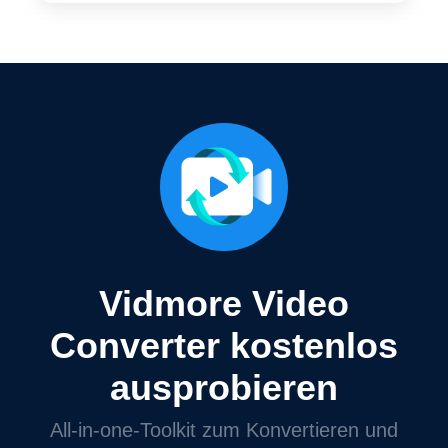
Vidmore Video
Converter kostenlos
ausprobieren
All‑in‑one‑Toolkit zum Konvertieren und