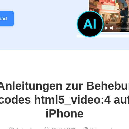
oad
Anleitungen zur Beheb
codes html5_video:4 au
iPhone