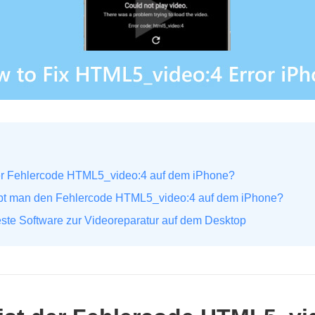
 der Fehlercode HTML5_video:4 auf dem iPhone?
ebt man den Fehlercode HTML5_video:4 auf dem iPhone?
este Software zur Videoreparatur auf dem Desktop