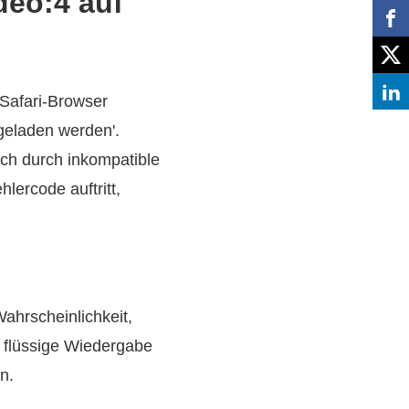
deo:4 auf
 Safari‑Browser
geladen werden'.
uch durch inkompatible
ercode auftritt,
ahrscheinlichkeit,
e flüssige Wiedergabe
n.