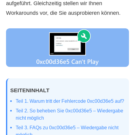
aufgeführt. Gleichzeitig stellen wir Ihnen
Workarounds vor, die Sie ausprobieren können.
SEITENINHALT
Teil 1. Warum tritt der Fehlercode 0xc00d36e5 auf?
Teil 2. So beheben Sie 0xc00d36e5 – Wiedergabe
nicht möglich
Teil 3. FAQs zu 0xc00d36e5 – Wiedergabe nicht
möglich