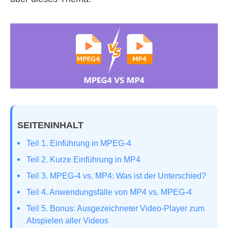
SEITENINHALT
Teil 1. Einführung in MPEG-4
Teil 2. Kurze Einführung in MP4
Teil 3. MPEG-4 vs. MP4: Was ist der Unterschied?
Teil 4. Anwendungsfälle von MP4 vs. MPEG-4
Teil 5. Bonus: Ausgezeichneter Video-Player zum
Abspielen aller Videos