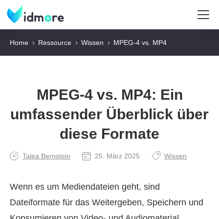
Home
Ressource
Wissen
MPEG-4 vs. MP4
MPEG-4 vs. MP4: Ein
umfassender Überblick über
diese Formate
Talea Bernstein
25. März 2025
Wissen
Wenn es um Mediendateien geht, sind
Dateiformate für das Weitergeben, Speichern und
Konsumieren von Video‑ und Audiomaterial