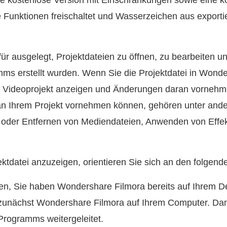
ine kostenlose Version mit Einschränkungen sowie eine ko
te Funktionen freischaltet und Wasserzeichen aus export
afür ausgelegt, Projektdateien zu öffnen, zu bearbeiten u
ms erstellt wurden. Wenn Sie die Projektdatei in Wond
hr Videoprojekt anzeigen und Änderungen daran vornehm
an Ihrem Projekt vornehmen können, gehören unter ande
en oder Entfernen von Mediendateien, Anwenden von Eff
ktdatei anzuzeigen, orientieren Sie sich an den folgen
 Sie haben Wondershare Filmora bereits auf Ihrem D
ie zunächst Wondershare Filmora auf Ihrem Computer. Da
Programms weitergeleitet.