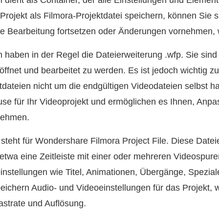
 dient als Container, der alle Einstellungen und Element
 Projekt als Filmora-Projektdatei speichern, können Sie s
 Bearbeitung fortsetzen oder Änderungen vornehmen, 
n haben in der Regel die Dateierweiterung .wfp. Sie sind
fnet und bearbeitet zu werden. Es ist jedoch wichtig z
ktdateien nicht um die endgültigen Videodateien selbst h
use für Ihr Videoprojekt und ermöglichen es Ihnen, Anp
nehmen.
teht für Wondershare Filmora Project File. Diese Datei
 etwa eine Zeitleiste mit einer oder mehreren Videospu
instellungen wie Titel, Animationen, Übergänge, Spezial
ichern Audio- und Videoeinstellungen für das Projekt, wi
astrate und Auflösung.