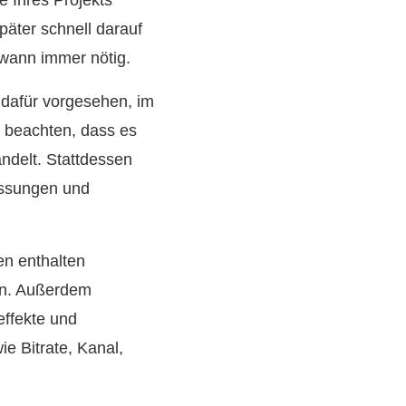
e Ihres Projekts
päter schnell darauf
wann immer nötig.
 dafür vorgesehen, im
u beachten, dass es
andelt. Stattdessen
assungen und
en enthalten
ren. Außerdem
effekte und
e Bitrate, Kanal,