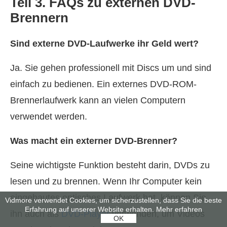
Teil 3. FAQs zu externen DVD-
Brennern
Sind externe DVD-Laufwerke ihr Geld wert?
Ja. Sie gehen professionell mit Discs um und sind
einfach zu bedienen. Ein externes DVD-ROM-
Brennerlaufwerk kann an vielen Computern
verwendet werden.
Was macht ein externer DVD-Brenner?
Seine wichtigste Funktion besteht darin, DVDs zu
lesen und zu brennen. Wenn Ihr Computer kein
eingebautes optisches Laufwerk hat, können Sie
Vidmore verwendet Cookies, um sicherzustellen, dass Sie die beste
Erfahrung auf unserer Website erhalten.
Mehr erfahren
ihn auch als
DVD-Player
verwenden, um Videos
OK