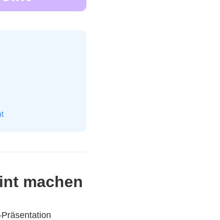
t
oint machen
-Präsentation