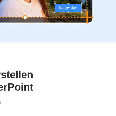
stellen
erPoint
n