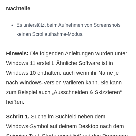
Nachteile
Es unterstützt beim Aufnehmen von Screenshots
keinen Scrollaufnahme‑Modus.
Hinweis:
Die folgenden Anleitungen wurden unter
Windows 11 erstellt. Ähnliche Software ist in
Windows 10 enthalten, auch wenn ihr Name je
nach Windows‑Version variieren kann. Sie kann
zum Beispiel auch „Ausschneiden & Skizzieren“
heißen.
Schritt 1.
Suche im Suchfeld neben dem
Windows‑Symbol auf deinem Desktop nach dem
Snipping Tool. Starte anschließend das Programm.