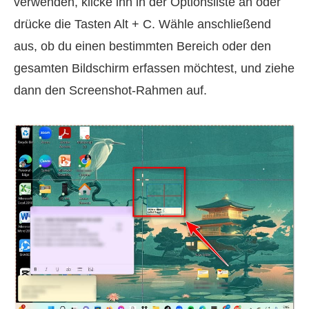
verwenden, klicke ihn in der Optionsliste an oder
drücke die Tasten Alt + C. Wähle anschließend
aus, ob du einen bestimmten Bereich oder den
gesamten Bildschirm erfassen möchtest, und ziehe
dann den Screenshot‑Rahmen auf.