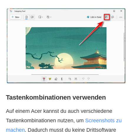
Tastenkombinationen verwenden
Auf einem Acer kannst du auch verschiedene
Tastenkombinationen nutzen, um
Screenshots zu
machen
. Dadurch musst du keine Drittsoftware