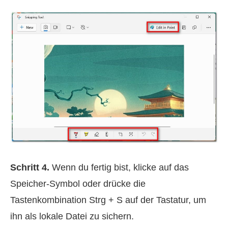
Schritt 4.
Wenn du fertig bist, klicke auf das
Speicher‑Symbol oder drücke die
Tastenkombination Strg + S auf der Tastatur, um
ihn als lokale Datei zu sichern.