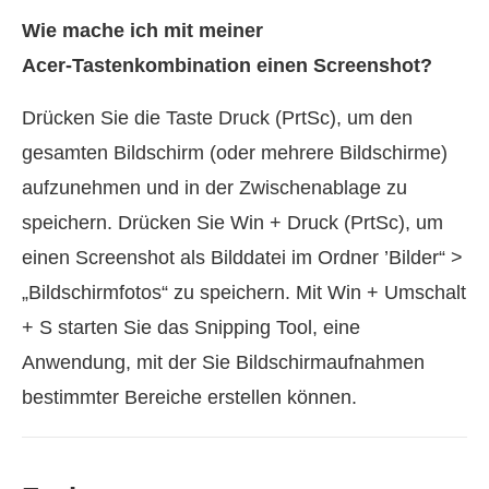
Wie mache ich mit meiner
Acer‑Tastenkombination einen Screenshot?
Drücken Sie die Taste Druck (PrtSc), um den
gesamten Bildschirm (oder mehrere Bildschirme)
aufzunehmen und in der Zwischenablage zu
speichern. Drücken Sie Win + Druck (PrtSc), um
einen Screenshot als Bilddatei im Ordner ’Bilder“ >
„Bildschirmfotos“ zu speichern. Mit Win + Umschalt
+ S starten Sie das Snipping Tool, eine
Anwendung, mit der Sie Bildschirmaufnahmen
bestimmter Bereiche erstellen können.