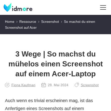
Home
Ressource
Screenshot
So machst du einen
Screenshot auf Acer
3 Wege | So machst du
mühelos einen Screenshot
auf einem Acer‑Laptop
Fiona Kaufman
28. Mai 2024
Screenshot
Auch wenn es trivial erscheinen mag, ist das
Anfertigen eines Screenshots auf einem