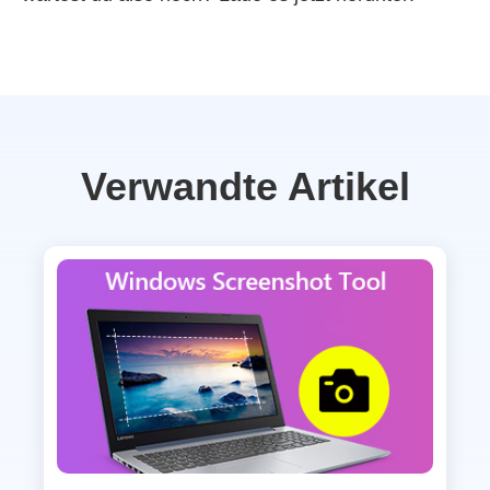
Verwandte Artikel