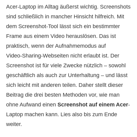
Acer‑Laptop im Alltag äußerst wichtig. Screenshots
sind schließlich in mancher Hinsicht hilfreich. Mit
dem Screenshot‑Tool lässt sich ein bestimmter
Frame aus einem Video herauslösen. Das ist
praktisch, wenn der Aufnahmemodus auf
Video‑Sharing‑Webseiten nicht erlaubt ist. Der
Screenshot ist für viele Zwecke nützlich – sowohl
geschäftlich als auch zur Unterhaltung – und lässt
sich leicht mit anderen teilen. Daher stellt dieser
Beitrag die drei besten Methoden vor, wie man
ohne Aufwand einen
Screenshot auf einem Acer
-
Laptop machen kann. Lies also bis zum Ende
weiter.