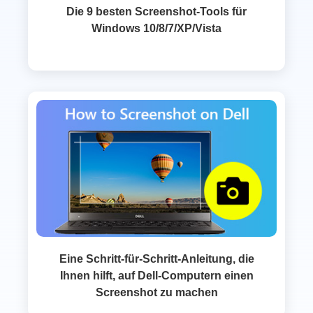
Die 9 besten Screenshot-Tools für
Windows 10/8/7/XP/Vista
Eine Schritt-für-Schritt-Anleitung, die
Ihnen hilft, auf Dell-Computern einen
Screenshot zu machen