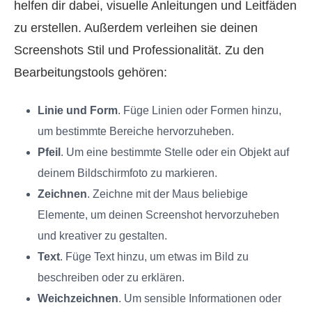
helfen dir dabei, visuelle Anleitungen und Leitfäden
zu erstellen. Außerdem verleihen sie deinen
Screenshots Stil und Professionalität. Zu den
Bearbeitungstools gehören:
Linie und Form
. Füge Linien oder Formen hinzu,
um bestimmte Bereiche hervorzuheben.
Pfeil
. Um eine bestimmte Stelle oder ein Objekt auf
deinem Bildschirmfoto zu markieren.
Zeichnen
. Zeichne mit der Maus beliebige
Elemente, um deinen Screenshot hervorzuheben
und kreativer zu gestalten.
Text
. Füge Text hinzu, um etwas im Bild zu
beschreiben oder zu erklären.
Weichzeichnen
. Um sensible Informationen oder