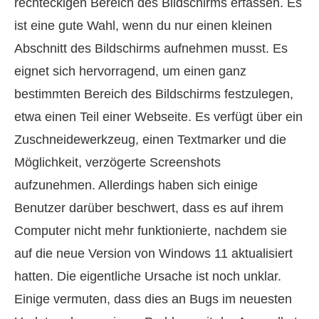
rechteckigen Bereich des Bildschirms erfassen. Es
ist eine gute Wahl, wenn du nur einen kleinen
Abschnitt des Bildschirms aufnehmen musst. Es
eignet sich hervorragend, um einen ganz
bestimmten Bereich des Bildschirms festzulegen,
etwa einen Teil einer Webseite. Es verfügt über ein
Zuschneidewerkzeug, einen Textmarker und die
Möglichkeit, verzögerte Screenshots
aufzunehmen. Allerdings haben sich einige
Benutzer darüber beschwert, dass es auf ihrem
Computer nicht mehr funktionierte, nachdem sie
auf die neue Version von Windows 11 aktualisiert
hatten. Die eigentliche Ursache ist noch unklar.
Einige vermuten, dass dies an Bugs im neuesten