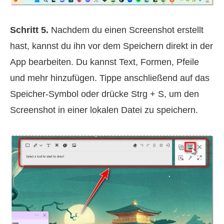
Schritt 5.
Nachdem du einen Screenshot erstellt
hast, kannst du ihn vor dem Speichern direkt in der
App bearbeiten. Du kannst Text, Formen, Pfeile
und mehr hinzufügen. Tippe anschließend auf das
Speicher‑Symbol oder drücke Strg + S, um den
Screenshot in einer lokalen Datei zu speichern.