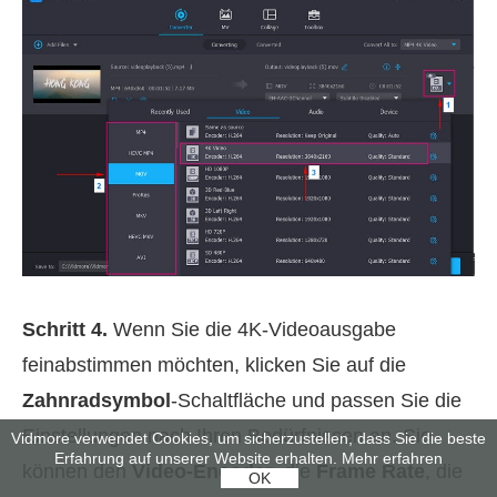
Schritt 4.
Wenn Sie die 4K‑Videoausgabe
feinabstimmen möchten, klicken Sie auf die
Zahnradsymbol
-Schaltfläche und passen Sie die
Einstellungen nach Ihren Bedürfnissen an. Sie
Vidmore verwendet Cookies, um sicherzustellen, dass Sie die beste
Erfahrung auf unserer Website erhalten.
Mehr erfahren
können den
Video-Encoder
, die
Frame Rate
, die
OK