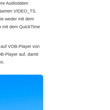
ere Audiodaten
em Namen VIDEO_TS.
ie weder mit dem
h mit dem QuickTime
 auf VOB‑Player von
OB‑Player auf, damit
en.