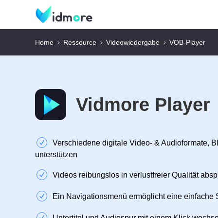
Home
Ressource
Videowiedergabe
VOB-Player
Vidmore Player
Verschiedene digitale Video- & Audioformate, 
unterstützen
Videos reibungslos in verlustfreier Qualität absp
Ein Navigationsmenü ermöglicht eine einfache
Untertitel und Audiospur mit einem Klick wechs