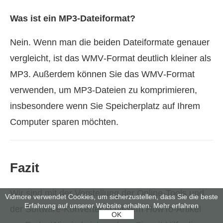
Was ist ein MP3‑Dateiformat?
Nein. Wenn man die beiden Dateiformate genauer
vergleicht, ist das WMV‑Format deutlich kleiner als
MP3. Außerdem können Sie das WMV‑Format
verwenden, um MP3‑Dateien zu komprimieren,
insbesondere wenn Sie Speicherplatz auf Ihrem
Computer sparen möchten.
Fazit
Wir sind mit der Vorstellung der Online‑Tools und
Vidmore verwendet Cookies, um sicherzustellen, dass Sie die beste
Erfahrung auf unserer Website erhalten.
Mehr erfahren
der Software‑Konverter in diesem HowTo‑Artikel
OK