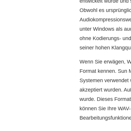
entwickelt wurde und 
Obwohl es ursprünglic
Audiokompressionswer
unter Windows als auc
ohne Kodierungs- und 
seiner hohen Klangqua
Wenn Sie erwägen, WA
Format kennen. Sun Mi
Systemen verwendet 
akzeptiert wurden. Au
wurde. Dieses Format 
können Sie Ihre WAV-D
Bearbeitungsfunktion