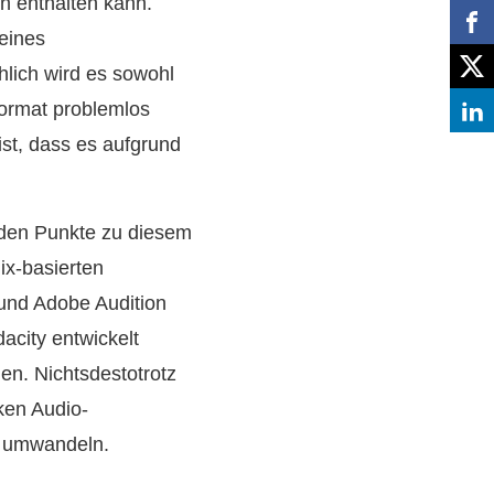
n enthalten kann.
 eines
lich wird es sowohl
Format problemlos
st, dass es aufgrund
nden Punkte zu diesem
ix-basierten
und Adobe Audition
acity entwickelt
en. Nichtsdestotrotz
ken Audio-
n umwandeln.