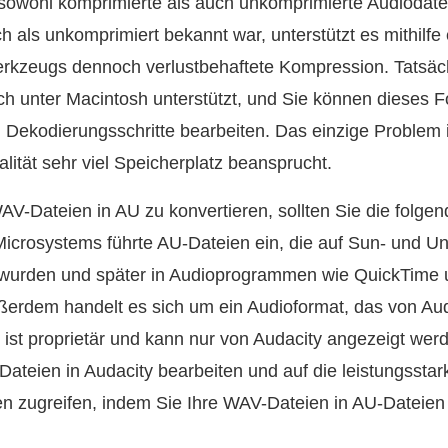
sowohl komprimierte als auch unkomprimierte Audiodate
h als unkomprimiert bekannt war, unterstützt es mithilfe
kzeugs dennoch verlustbehaftete Kompression. Tatsäch
h unter Macintosh unterstützt, und Sie können dieses 
Dekodierungsschritte bearbeiten. Das einzige Problem i
lität sehr viel Speicherplatz beansprucht.
V-Dateien in AU zu konvertieren, sollten Sie die folge
crosystems führte AU-Dateien ein, die auf Sun- und Un
wurden und später in Audioprogrammen wie QuickTime 
ßerdem handelt es sich um ein Audioformat, das von Aud
ist proprietär und kann nur von Audacity angezeigt werd
ateien in Audacity bearbeiten und auf die leistungsstar
en zugreifen, indem Sie Ihre WAV-Dateien in AU-Dateie