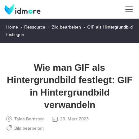
Home
Ressource
Bild bearbeiten
GIF als Hintergrundbild
festlegen
Wie man GIF als
Hintergrundbild festlegt: GIF
in Hintergrundbild
verwandeln
Talea Bernstein
23. März 2023
Bild bearbeiten