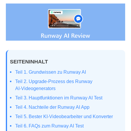
SEITENINHALT
Teil 1. Grundwissen zu Runway AI
Teil 2. Upgrade‑Prozess des Runway
AI‑Videogenerators
Teil 3. Hauptfunktionen im Runway AI Test
Teil 4. Nachteile der Runway AI App
Teil 5. Bester KI‑Videobearbeiter und Konverter
Teil 6. FAQs zum Runway AI Test