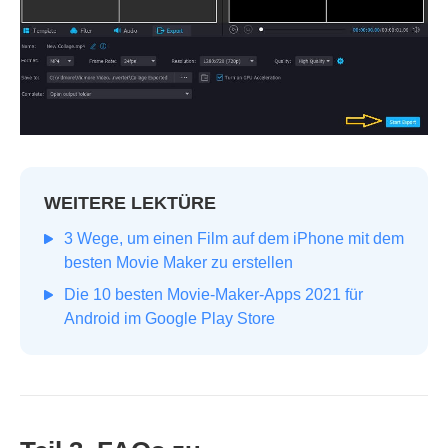
WEITERE LEKTÜRE
3 Wege, um einen Film auf dem iPhone mit dem
besten Movie Maker zu erstellen
Die 10 besten Movie‑Maker‑Apps 2021 für
Android im Google Play Store