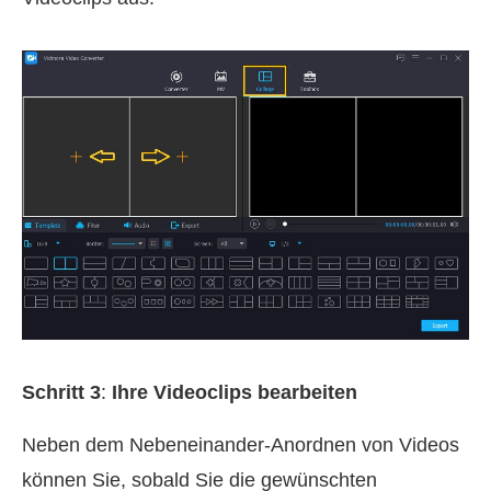
Schritt 3
:
Ihre Videoclips bearbeiten
Neben dem Nebeneinander‑Anordnen von Videos
können Sie, sobald Sie die gewünschten