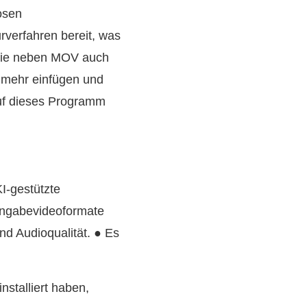
losen
rverfahren bereit, was
 Sie neben MOV auch
 mehr einfügen und
auf dieses Programm
I-gestützte
Eingabevideoformate
d Audioqualität. ● Es
nstalliert haben,